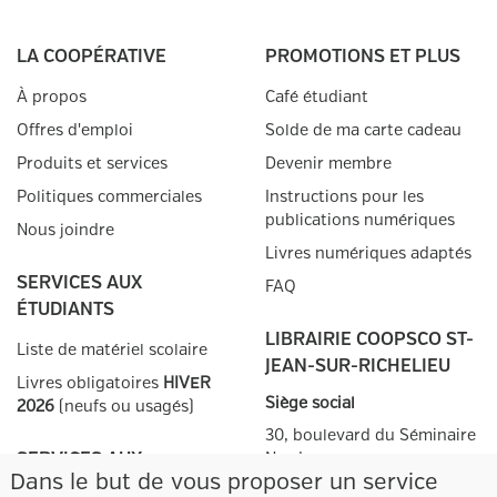
LA COOPÉRATIVE
PROMOTIONS ET PLUS
À propos
Café étudiant
Offres d'emploi
Solde de ma carte cadeau
Produits et services
Devenir membre
Politiques commerciales
Instructions pour les
publications numériques
Nous joindre
Livres numériques adaptés
SERVICES AUX
FAQ
ÉTUDIANTS
LIBRAIRIE COOPSCO ST-
Liste de matériel scolaire
JEAN-SUR-RICHELIEU
Livres obligatoires
HIVER
Siège social
2026
(neufs ou usagés)
30, boulevard du Séminaire
SERVICES AUX
Nord
Dans le but de vous proposer un service
Saint-Jean-sur-Richelieu,
ENSEIGNANTS